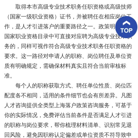
客
取得本市高级专业技术职务任职资格或高级技师
户
案
（国家一级职业资格）证书，并被聘任在相应岗位工
例
作，是人才引进落户的重要路径之一。政策明确，若
国家职业资格目录中可直接对应聘为高级专业技术职
客
户
务的，同样可视作符合高级专业技术职务任职资格的
好
评
要求。这一路径对申请人的职称、岗位聘任及单位资
质有明确规定，需确保材料真实且符合当前审核标
新
闻
准。
资
讯
每个人的职称获取方式、聘任单位性质、岗位匹
配度各不相同，适用的条件细节也会有所差异。凡图
联
系
人才咨询提供全类型上海落户政策咨询服务，可基于
我
你的实际情况，免费评估当前条件是否满足人才引进
们
的职称与岗位要求，帮你梳理材料清单、识别常见退
回风险，避免因职称认定偏差或单位资质不符导致申