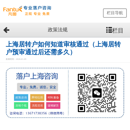
栏目导航
政策法规
栏目
网
站
首
上海居转户如何知道审核通过（上海居转
页
户预审通过后还需多久）
留
发表时间：2026-01-09
学
生
落
户
咨
询
服
务
优
势