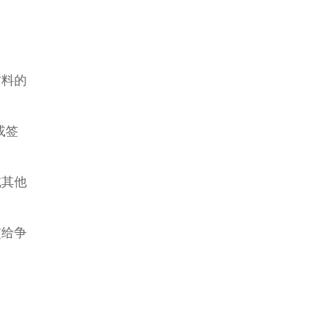
材料的
或签
或其他
交给争