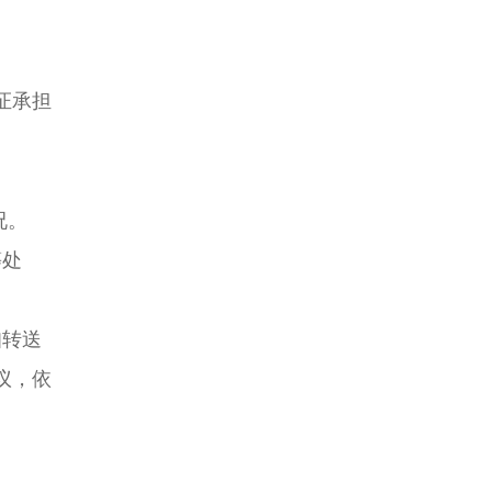
证承担
况。
等处
知转送
议，依