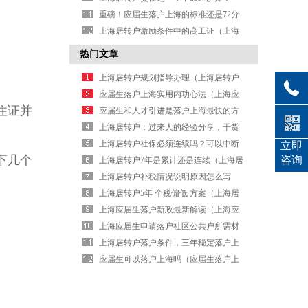
（上海居转户中级经济师有用吗）
重磅！应届生落户上海的标准还是72分
（应届生落户上海政策达到落户标准）
上海居转户激励条件中的高工证（上海
居转户高级职称怎么评）
热门文章
上海居转户规划指导办理（上海居转户
新政解读）
应届生落户上海实用内功心法（上海应
住证并
届生落户政策 72分）
应届生和人才引进是落户上海最快的方
式（人才引进到上海）
上海居转户：过来人的经验分享，干货
来了（上海居转户流程经验贴）
上海居转户社保必须连续吗？可以中断
立即
下几个
咨询
吗？（上海居转户社保能断吗）
上海居转户7年是累计还是连续（上海居
转户满7年就可以么？需要排队么）
上海居转户补税情况说明原因怎么写
（居转户补税承诺书）
上海居转户5年 个税偏低 方案（上海居
转户5年条件）
上海应届生落户新政最新解读（上海应
届生落户新规）
上海应届生申请落户社区公共户所需材
料一览（上海落户社区公共户申请书范
上海居转户落户条件，三年稳定落户上
文）
海！（上海居转户落户标准）
应届生可以落户上海吗（应届生落户上
海的要求）