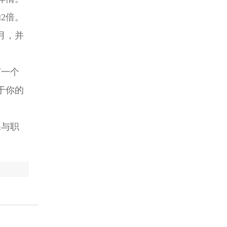
2倍。
月，并
何一个
于你的
。
保与职