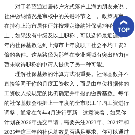
客
对于希望通过居转户方式落户上海的朋友来说，
户
案
社保缴纳情况是审核中的关键环节之一。政策规定，
例
在持有上海市居住证并按规定缴纳社保满7年的基础
上，如果没有中级及以上职称，可以选择最近连续3
客
户
年内社保基数达到上海市上年度职工社会平均工资2
好
评
倍的条件。这条路径为那些在专业领域有突出能力但
暂未取得职称的申请人提供了另一种可能。
新
闻
理解社保基数的计算方式很重要。社保基数并不
资
讯
直接等同于你的月度工资收入，而是由单位根据你的
工资收入按规定的比例确定并申报的缴费基数。每年
联
系
的社保基数会根据上一年度的全市职工平均工资进行
我
调整，通常在每年4月进行更新。这意味着，如果你
们
计划在2026年提交申请，需要关注2023年、2024年和
2025年这三年的社保基数是否满足要求。你可以通过