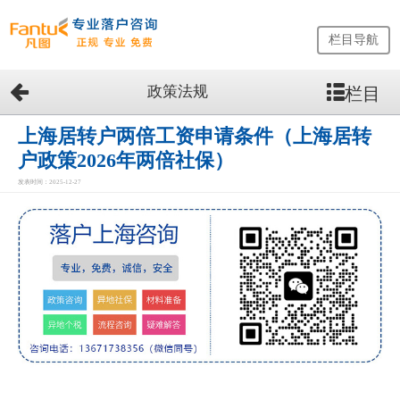
栏目导航
政策法规
栏目
网
站
首
上海居转户两倍工资申请条件（上海居转
页
户政策2026年两倍社保）
留
发表时间：2025-12-27
学
生
落
户
咨
询
服
务
优
势