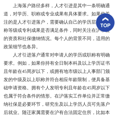
客
上海落户路径多样，人才引进是其中一条明确通
户
案
道，对学历、职称或专业成果有具体要求。如果你关
例
注的是人才引进落户，需要确认自己的学历层次、职
称等级或专利成果是否满足条件，同时关注在沪单位
客
户
的资质和社保缴纳情况。每个人的背景不同，适用的
好
评
政策细节也各异。
人才引进落户通常对申请人的学历或职称有明确
新
闻
要求。例如，如果你持有全日制本科及以上学历证书
资
讯
且年龄在45周岁以下，或拥有地市级以上人事部门颁
发的中级及以上职称并符合相应年龄限制，便具备基
联
系
础申请资格。拥有个人发明专利且年龄在45周岁以下
我
也属于符合条件的情形。在沪落实工作单位并正常缴
们
纳社保是必要环节，研究生及以上学历人员可先落户
后就业。随迁家属需要在沪有合法固定住所，比如本