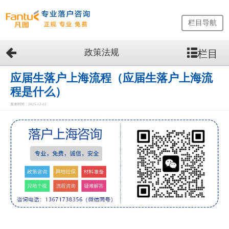
栏目导航
政策法规
栏目
网
站
首
应届生落户上海流程（应届生落户上海流
页
程是什么）
留
发表时间：2025-12-23
学
生
落
户
咨
询
服
务
优
势