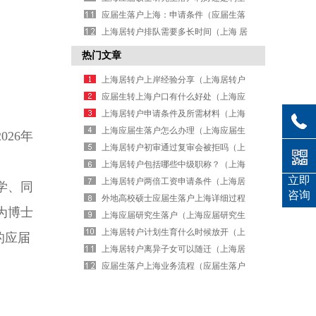
（上海硕士研究生毕业落户）
应届生落户上海：申请条件（应届生落
户上海需要什么材料）
上海居转户排队需要多长时间（上海 居
转户排队 要多长时间）
热门文章
上海居转户上岸经验分享（上海居转户
是不是很难）
应届生转上海户口有什么好处（上海应
届生落户换工作）
上海居转户申请条件及所需材料（上海
居转户申请条件）
上海应届生落户怎么办理（上海应届生
26年
落户基本条件）
上海居转户初审通过复审会被拒吗（上
海居转户复审过了还有问题吗）
上海居转户包括哪些中级职称？（上海
立即
居转户哪些中级职称认可）
上海居转户两倍工资申请条件（上海居
学、同
咨询
转户政策2026年两倍社保）
外地高校硕士应届生落户上海详细过程
为博士
（外地硕士落户上海户口政策）
上海应届研究生落户（上海应届研究生
落户流程）
上海居转户计划生育什么时候放开（上
的应届
海转户口计生证明怎么开）
上海居转户离异子女可以随迁（上海居
转户 子女随调）
应届生落户上海业务流程（应届生落户
流程 上海）