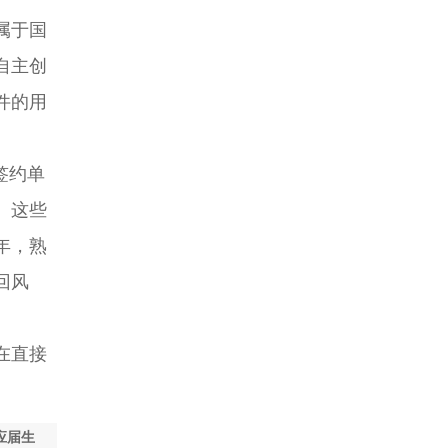
属于国
自主创
件的用
签约单
。这些
年，熟
回风
在直接
应届生