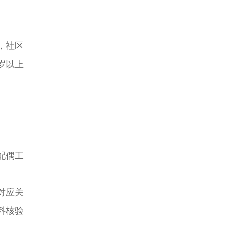
，社区
岁以上
配偶工
对应关
料核验