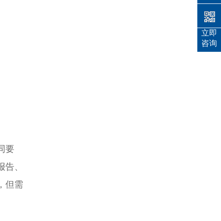
立即
咨询
同要
报告、
，但需