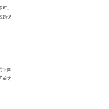
不可。
应确保
需附国
国前为