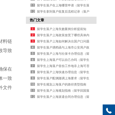
留学生落户在上海哪里申请（留学生落
户申请地点）
留学生拿到落户批复后流程记录（落户
批复到手后操作实录）
热门文章
留学生落户上海失败案例分析提前知
留学生落户上海政策放宽了哪些具体内
材料链
容
留学生落户上海如何解决出国户口问题
留学生落户调档函与上海市公安局户政
致导致
科
留学生落户上海与社保卡办理信息（留
学回国落户及社保卡办理）
留学生上海落户可以自己办吗（留学生
落户能自助办理吗）
留学生上海落户首份工作地非上海可否
确保在
办理
留学生落户上海快速办理信息（留学生
体一致
落户极速指南）
留学生落户配偶随调上海要求（留学生
配偶随迁落户条件）
留学生规划上海落户的路径类型指南
外文件
留学生落户上海规划指南（留学回国落
户指南）
留学生落户上海派遣合同办理信息（留
学落户派遣办理指南）