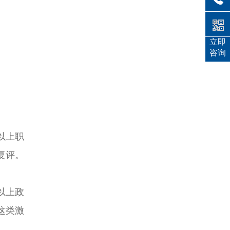
立即
咨询
以上职
复评。
以上政
这类激