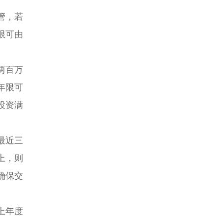
管，若
限可由
。
两百万
年限可
投资满
最近三
上，则
确保交
上年度