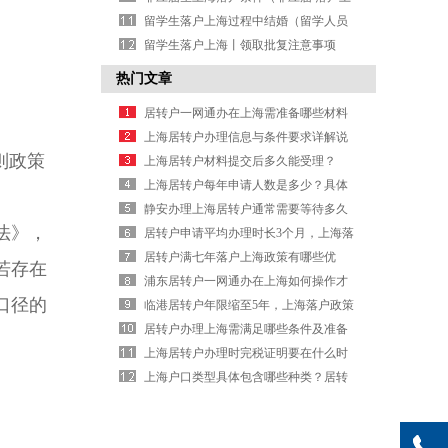
海）
留学生落户上海过程中结婚（留学人员
配偶落户上海）
留学生落户上海丨领取批复注意事项
（上海留学生落户拿到批复后怎么办
热门文章
理）
居转户一网通办在上海需准备哪些材料
与具体流程？
上海居转户办理信息与条件要求详解说
则政策
明
上海居转户材料提交后多久能受理？
（居转户材料提交后上海多久能受
上海居转户每年申请人数是多少？具体
理？）
数据
静安办理上海居转户通常需要等待多久
法》，
时间？
居转户申请平均办理时长3个月，上海落
户进度参考
居转户满七年落户上海政策有哪些优
若存在
势？
浦东居转户一网通办在上海如何操作才
口径的
顺畅？
临港居转户年限缩至5年，上海落户政策
具体有哪些变化？
居转户办理上海需满足哪些条件及准备
什么材料？
上海居转户办理时完税证明要在什么时
间开具？
上海户口类型具体包含哪些种类？居转
户与人才引进等政策解析（上海户口类
型具体包含哪些种类？）