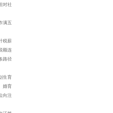
但对社
作满五
计税薪
税额连
条路径
划生育
、婚育
位向注