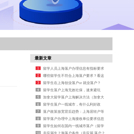
最新文章
留学人员上海落户办理信息有指标要求
么
哪些留学生不符合上海落户要求？看这
里！（上海留学生落户不满180天）
留学生在上海创业落户or 就业落户？
（留学生在上海创业政策）
留学生落户上海无效社保，速来避坑
（留学生落户上海 社保）
加拿大留学落户上海解决方法（加拿大
留学落户方案）
留学生落户一线城市，有什么利好政
策？（留学生落户北京最新政策）
落户政策放宽背后趋势：上海居转户等
路径有何变化
留学落户办理中上海接收单位要求信息
留学生如何在国内一线城市落户（留学
生落户哪个城市条件最好）
非应届生上海落户条件（非应届 落户上