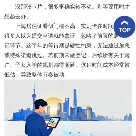
客
没那张卡片，很多事确实转不动。别等要用时才
户
案
想起去办。
例
上海居住证看似门槛不高，实则卡在时间线上。
很多人以为提交申请就能拿证，忽略了前置的居住登
客
户
记环节。这半年的等待期是硬性约束，无法通过加急
好
评
或特殊渠道跳过。若前期未做登记，后续所有关于落
户、子女入学的规划都得顺延。这种时间成本经常被
新
闻
低估，导致整体节奏被动。
资
讯
联
系
我
们