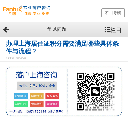
栏目导航
常见问题
栏目
网
站
首
办理上海居住证积分需要满足哪些具体条
页
件与流程？
留
发表时间：2026-06-03
学
生
落
户
咨
询
服
务
优
势