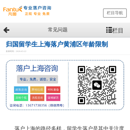
栏目导航
常见问题
栏目
网
站
首
归国留学生上海落户黄浦区年龄限制
页
发表时间：2026-03-22
留
学
生
落
户
咨
询
服
务
优
势
落户上海的路径多样，留学生落户是其中关注度