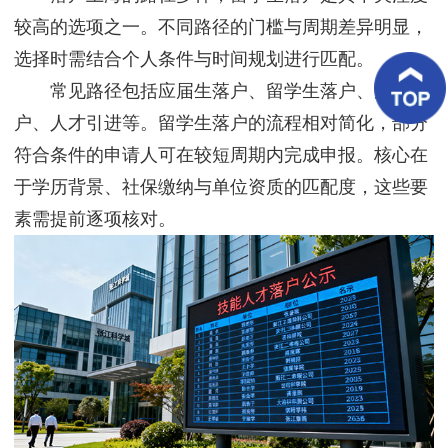
客
较高的选项之一。不同路径的门槛与周期差异明显，
户
案
选择时需结合个人条件与时间规划进行匹配。
例
常见路径包括应届生落户、留学生落户、居转
客
户、人才引进等。留学生落户的流程相对简化，部分
户
好
符合条件的申请人可在较短周期内完成申报。核心在
评
于学历背景、社保缴纳与单位资质的匹配度，这些要
素需提前逐项核对。
新
闻
资
讯
联
系
我
们