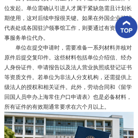
客
位发起。单位需确认引进人才属于紧缺急需且计划长
户
案
期使用，这对后续申报很关键。如果在外国企业驻沪
例
代表处或各国驻沪领事馆工作，则要通过有资质的外
客
事服务单位代办。
户
好
单位在提交申请时，需要准备一系列材料并核对
评
原件后提交复印件。这些材料包括单位介绍信、经办
人身份证件、申请报告以及法人营业执照或登记证书
新
闻
等资质文件。若单位为非法人分支机构，还需提供上
资
讯
级法人的授权和相关证件。此外，劳动合同和《留学
回国人员申办上海常住户口申请表》也是必备材料，
联
系
所有证件的有效期通常要求在六个月以上。
我
们