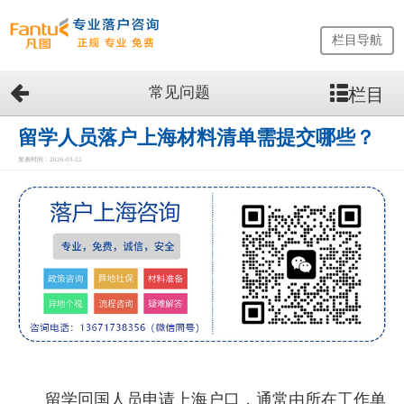
栏目导航
常见问题
栏目
网
站
首
留学人员落户上海材料清单需提交哪些？
页
发表时间：2026-03-22
留
学
生
落
户
咨
询
服
务
优
势
留学回国人员申请上海户口，通常由所在工作单