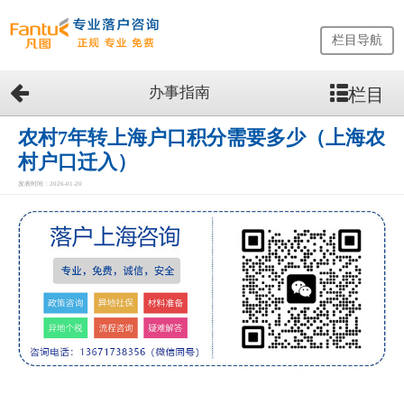
栏目导航
办事指南
栏目
网
站
首
农村7年转上海户口积分需要多少（上海农
页
村户口迁入）
留
发表时间：2026-01-20
学
生
落
户
咨
询
服
务
优
势