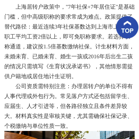
客
上海居转户政策中，"7年社保+7年居住证"是基础
户
案
门槛，但中高级职称的要求常成为难点。政策提供了
例
替代路径：最近连续3年社保基数达到上海市上年度
职工平均工资2倍以上，即可免职称要求。若选择职
客
户
称通道，建议按1.5倍基数缴纳社保。计生材料方面，
好
评
未婚未育、已婚未育、婚生一孩或2016年后出生二孩
的情况只需填写《生育状况承诺书》，其他情形需提
新
闻
供户籍地或居住地计生证明。
资
讯
公司资质需特别注意：办理居转户的单位不得有
人事代理或外包行为。常见落户方式还包括留学生、
联
系
应届生、人才引进等，但各路径独立且条件差异较
我
大。材料真实性是审核关键，尤其需确保社保记录、
们
个税缴纳与单位性质一致。