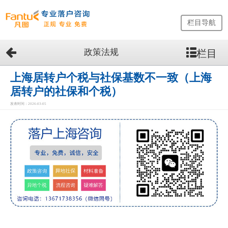
栏目导航
政策法规
栏目
网
站
首
上海居转户个税与社保基数不一致（上海
页
居转户的社保和个税）
留
发表时间：2026-03-05
学
生
落
户
咨
询
服
务
优
势