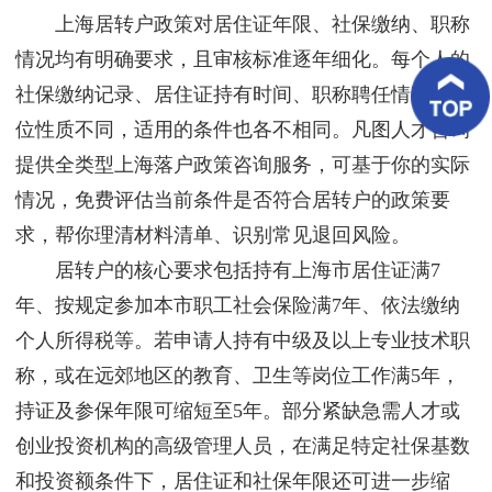
客
上海居转户政策对居住证年限、社保缴纳、职称
户
案
情况均有明确要求，且审核标准逐年细化。每个人的
例
社保缴纳记录、居住证持有时间、职称聘任情况、单
位性质不同，适用的条件也各不相同。凡图人才咨询
客
户
提供全类型上海落户政策咨询服务，可基于你的实际
好
评
情况，免费评估当前条件是否符合居转户的政策要
求，帮你理清材料清单、识别常见退回风险。
新
闻
居转户的核心要求包括持有上海市居住证满7
资
讯
年、按规定参加本市职工社会保险满7年、依法缴纳
个人所得税等。若申请人持有中级及以上专业技术职
联
系
称，或在远郊地区的教育、卫生等岗位工作满5年，
我
持证及参保年限可缩短至5年。部分紧缺急需人才或
们
创业投资机构的高级管理人员，在满足特定社保基数
和投资额条件下，居住证和社保年限还可进一步缩