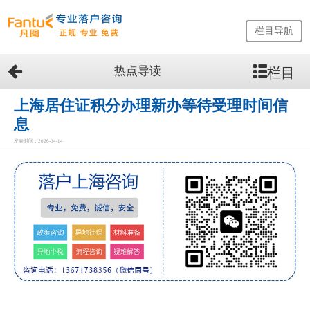
栏目导航
热点导读
栏目
网
站
首
上海居住证积分办理新办等待受理时间信
页
息
留
发表时间：2026-04-14
学
生
落
户
咨
询
服
务
优
势