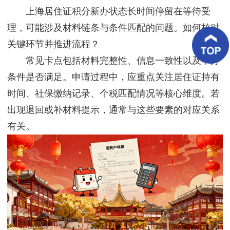
客
上海居住证积分新办状态长时间停留在等待受
户
案
理，可能涉及材料链条与条件匹配的问题。如何核对
例
关键环节并推进流程？
常见卡点包括材料完整性、信息一致性以及申办
客
户
条件是否满足。申请过程中，应重点关注居住证持有
好
评
时间、社保缴纳记录、个税匹配情况等核心维度。若
出现退回或补材料提示，通常与这些要素的对应关系
新
闻
有关。
资
讯
联
系
我
们