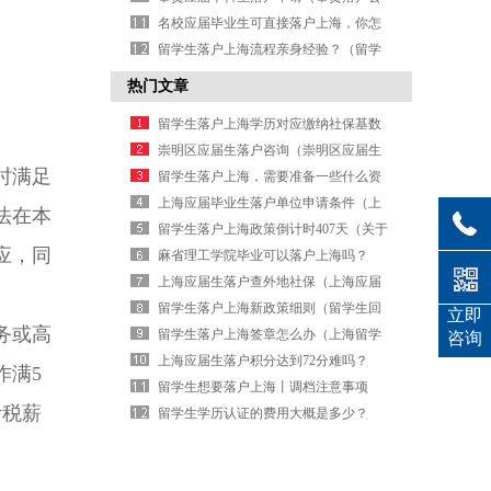
示）
名校应届毕业生可直接落户上海，你怎
么看？（4所高校应届毕业生可直接落户
留学生落户上海流程亲身经验？（留学
上海）
生上海落户流程和时间）
热门文章
留学生落户上海学历对应缴纳社保基数
一览（上海留学生落户 社保缴费基数）
崇明区应届生落户咨询（崇明区应届生
时满足
落户咨询电话）
留学生落户上海，需要准备一些什么资
料？（留学生落户上海手续）
上海应届毕业生落户单位申请条件（上
法在本
海 应届毕业生落户）
留学生落户上海政策倒计时407天（关于
应，同
留学生落户上海最新政策）
麻省理工学院毕业可以落户上海吗？
（麻省理工学院毕业回国找工作）
上海应届生落户查外地社保（上海应届
生落户查外地社保记录吗）
留学生落户上海新政策细则（留学生回
立即
务或高
国落户上海新政策）
留学生落户上海签章怎么办（上海留学
咨询
生落户协议）
上海应届生落户积分达到72分难吗？
作满5
（上海应届生积分落户多久结果下来）
留学生想要落户上海丨调档注意事项
计税薪
（留学生落户上海调档怎么操作）
留学生学历认证的费用大概是多少？
（留学学历认证收费吗）