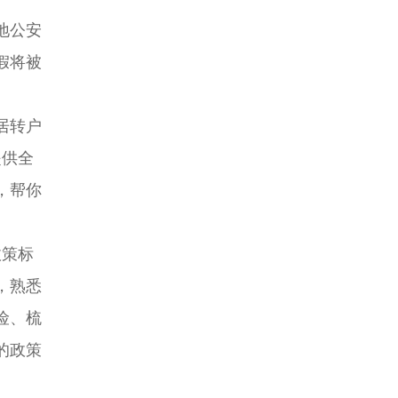
地公安
假将被
居转户
提供全
，帮你
政策标
，熟悉
险、梳
的政策