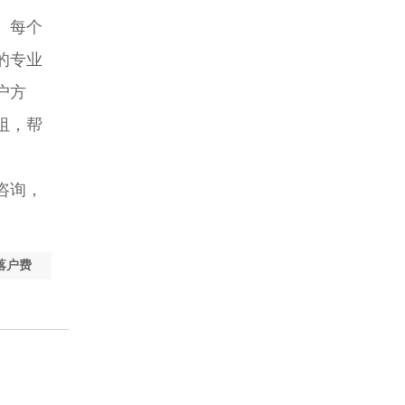
。每个
的专业
户方
阻，帮
咨询，
落户费