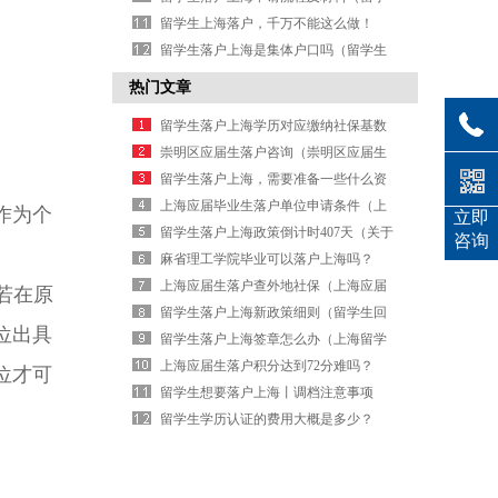
生落户上海流程需要的多长时间）
留学生上海落户，千万不能这么做！
（留学生落户 上海）
留学生落户上海是集体户口吗（留学生
落户上海是永久的吗）
热门文章
留学生落户上海学历对应缴纳社保基数
一览（上海留学生落户 社保缴费基数）
崇明区应届生落户咨询（崇明区应届生
落户咨询电话）
留学生落户上海，需要准备一些什么资
料？（留学生落户上海手续）
上海应届毕业生落户单位申请条件（上
作为个
立即
海 应届毕业生落户）
留学生落户上海政策倒计时407天（关于
咨询
留学生落户上海最新政策）
麻省理工学院毕业可以落户上海吗？
（麻省理工学院毕业回国找工作）
上海应届生落户查外地社保（上海应届
若在原
生落户查外地社保记录吗）
留学生落户上海新政策细则（留学生回
位出具
国落户上海新政策）
留学生落户上海签章怎么办（上海留学
生落户协议）
上海应届生落户积分达到72分难吗？
位才可
（上海应届生积分落户多久结果下来）
留学生想要落户上海丨调档注意事项
（留学生落户上海调档怎么操作）
留学生学历认证的费用大概是多少？
（留学学历认证收费吗）