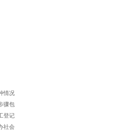
种情况
步骤包
工登记
办社会