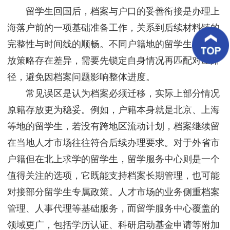
客
留学生回国后，档案与户口的妥善衔接是办理上
户
案
海落户前的一项基础准备工作，关系到后续材料链的
例
完整性与时间线的顺畅。不同户籍地的留学生档案存
放策略存在差异，需要先锁定自身情况再匹配对应路
客
户
径，避免因档案问题影响整体进度。
好
评
常见误区是认为档案必须迁移，实际上部分情况
原籍存放更为稳妥。例如，户籍本身就是北京、上海
新
闻
等地的留学生，若没有跨地区流动计划，档案继续留
资
讯
在当地人才市场往往符合后续办理要求。对于外省市
户籍但在北上求学的留学生，留学服务中心则是一个
联
系
值得关注的选项，它既能支持档案长期管理，也可能
我
对接部分留学生专属政策。人才市场的业务侧重档案
们
管理、人事代理等基础服务，而留学服务中心覆盖的
领域更广，包括学历认证、科研启动基金申请等附加