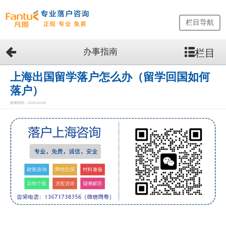
栏目导航
办事指南
栏目
网
站
首
上海出国留学落户怎么办（留学回国如何
页
落户）
留
发表时间：2026-04-08
学
生
落
户
咨
询
服
务
优
势