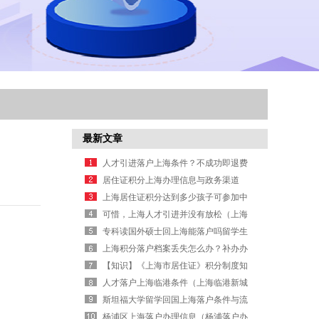
最新文章
人才引进落户上海条件？不成功即退费
（人才引进上海落户条件2026新规）
居住证积分上海办理信息与政务渠道
上海居住证积分达到多少孩子可参加中
高考？（上海居住证积分可以高考吗）
可惜，上海人才引进并没有放松（上海
人才引进享受哪些待遇）
专科读国外硕士回上海能落户吗留学生
落户
上海积分落户档案丢失怎么办？补办办
法来了（上海积分落户表格）
【知识】《上海市居住证》积分制度知
多少？（上海居住证积分规则详解）
人才落户上海临港条件（上海临港新城
人才引进落户新政）
斯坦福大学留学回国上海落户条件与流
程
杨浦区上海落户办理信息（杨浦落户办