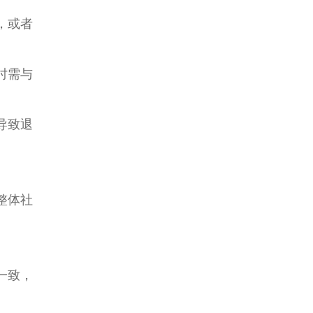
，或者
时需与
导致退
整体社
一致，