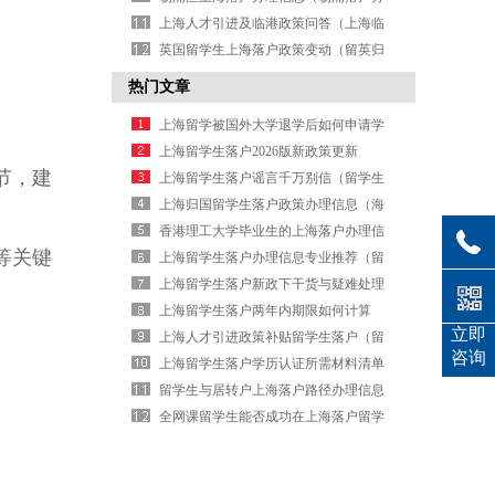
理指南）
上海人才引进及临港政策问答（上海临
港人才补贴）
英国留学生上海落户政策变动（留英归
国落户新规）
热门文章
上海留学被国外大学退学后如何申请学
历认证
上海留学生落户2026版新政策更新
节，建
上海留学生落户谣言千万别信（留学生
落户谣言别信）
上海归国留学生落户政策办理信息（海
归落户政策指南）
香港理工大学毕业生的上海落户办理信
等关键
息
上海留学生落户办理信息专业推荐（留
学落户政策专业指南）
上海留学生落户新政下干货与疑难处理
上海留学生落户两年内期限如何计算
立即
上海人才引进政策补贴留学生落户（留
咨询
学生落户补贴新政）
上海留学生落户学历认证所需材料清单
留学生与居转户上海落户路径办理信息
全网课留学生能否成功在上海落户留学
生落户