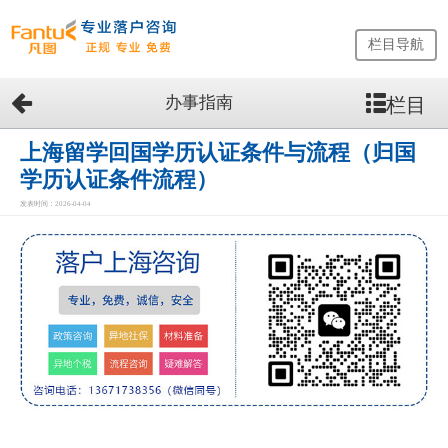
栏目导航
办事指南
栏目
网
站
首
上海留学回国学历认证条件与流程（归国
页
学历认证条件流程）
留
发表时间：2026-04-04
学
生
落
户
咨
询
服
务
优
势