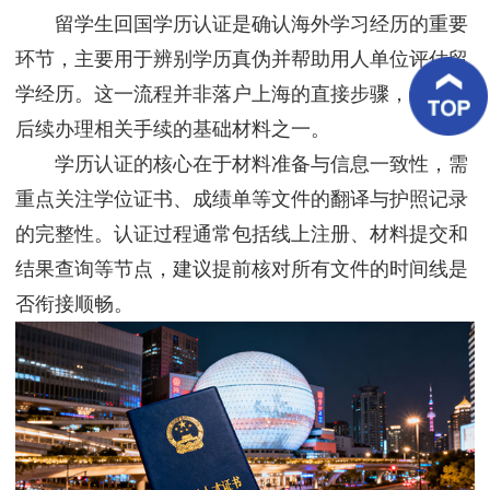
客
留学生回国学历认证是确认海外学习经历的重要
户
案
环节，主要用于辨别学历真伪并帮助用人单位评估留
例
学经历。这一流程并非落户上海的直接步骤，但却是
后续办理相关手续的基础材料之一。
客
户
学历认证的核心在于材料准备与信息一致性，需
好
评
重点关注学位证书、成绩单等文件的翻译与护照记录
的完整性。认证过程通常包括线上注册、材料提交和
新
闻
结果查询等节点，建议提前核对所有文件的时间线是
资
讯
否衔接顺畅。
联
系
我
们