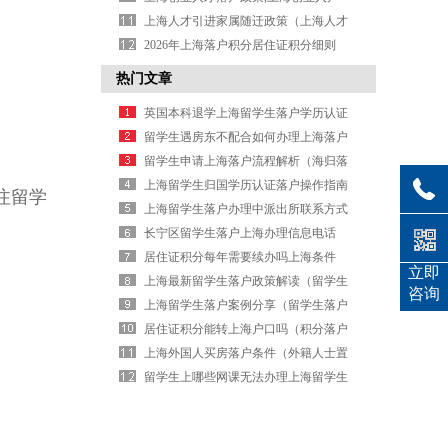
（上海创业人才落户政策,上海创业入户
上海人才引进家属随迁政策（上海人才
有优惠吗）
引进 家属）
2026年上海落户积分居住证积分细则
（上海居住证积分落户需要多少分）
热门文章
英国本科退学上海留学生落户学历认证
办理信息
留学生遇房东不配合如何办理上海落户
留学生申请上海落户流程解析（海归落
户流程全攻略）
上海留学生归国学历认证落户操作指南
注留学
上海留学生落户办理中派出所联系方式
长宁区留学生落户上海办理信息电话
居住证积分每年需要续办吗上海条件
立即
上海最新留学生落户政策解读（留学生
咨询
落户新政详解）
上海留学生落户案例分享（留学生落户
成功案例解析）
居住证积分能转上海户口吗（积分落户
政策详解）
上海外国人买房落户条件（外籍人士置
产落户要求）
留学生上哪些网课无法办理上海留学生
落户的学历认证