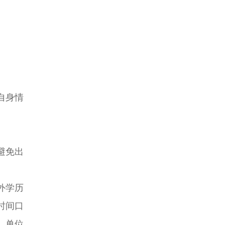
自身情
避免出
外学历
时间口
，单位