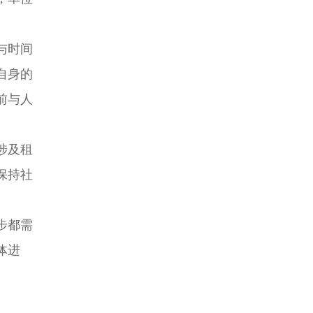
与时间
自身的
前与人
涉及租
保持社
步都需
体进