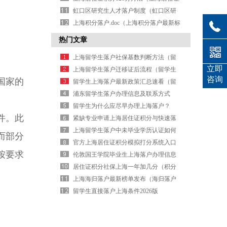
积分多少达标）
虹口区研究生人才落户制度（虹口区研
究生人才落户制度文件）
上海积分落户.doc（上海积分落户最新标
准）
热门文章
上海留学生落户社保基数判断方法（留
立即
学生落户社保基数测算）
上海留学生落户迁移证后流程（留学生
咨询
国家的
落户迁移后续步骤）
留学生上海落户最新政策汇总速看（留
学生落户新规速览）
浦东留学生落户办理信息及联系方式
。
留学生为什么应尽早办理上海落户？
件。此
紧缺专业申请上海居住证积分与快速落
户办理信息
上海留学生落户中未毕业学历认证如何
而部分
办理信息
官方上海居住证积分模拟打分系统入口
按要求
条件与流程
伦敦国王学院毕业生上海落户办理信息
居住证积分社保上海一年加几分（积分
落户社保年增分值）
上海海归落户最新榜单发布（海归落户
榜单出炉）
留学生直接落户上海条件2026版