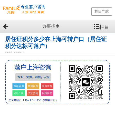
栏目导航
办事指南
栏目
网
站
首
居住证积分多少在上海可转户口（居住证
页
积分达标可落户）
留
发表时间：2026-03-15
学
生
落
户
咨
询
服
务
优
势