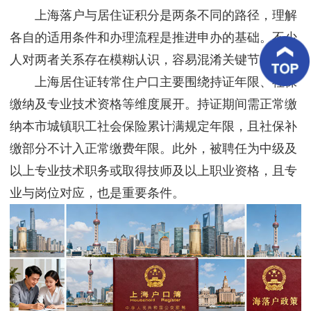
客
上海落户与居住证积分是两条不同的路径，理解
户
案
各自的适用条件和办理流程是推进申办的基础。不少
例
人对两者关系存在模糊认识，容易混淆关键节点。
上海居住证转常住户口主要围绕持证年限、社保
客
户
缴纳及专业技术资格等维度展开。持证期间需正常缴
好
评
纳本市城镇职工社会保险累计满规定年限，且社保补
缴部分不计入正常缴费年限。此外，被聘任为中级及
新
闻
以上专业技术职务或取得技师及以上职业资格，且专
资
讯
业与岗位对应，也是重要条件。
联
系
我
们